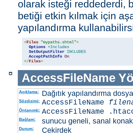
olarak isteği reddederdi, 
betiği etkin kılmak için aş
yapılandırma kullanabilirs
<
Files
"mypaths.shtml"
>
Options
+Includes
SetOutputFilter
INCLUDES
AcceptPathInfo
On
</
Files
>
AccessFileName
Yö
Dağıtık yapılandırma dosyası
Açıklama:
AccessFileName
filen
Sözdizimi:
AccessFileName .htac
Öntanımlı:
sunucu geneli, sanal konak
Bağlam:
Çekirdek
Durum: