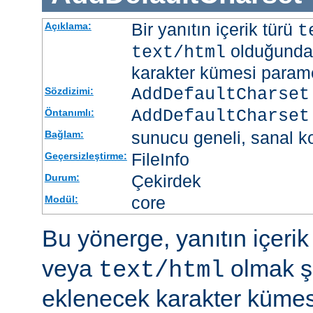
Bir yanıtın içerik türü
Açıklama:
t
olduğunda 
text/html
karakter kümesi paramet
AddDefaultCharset
Sözdizimi:
AddDefaultCharset
Öntanımlı:
sunucu geneli, sanal ko
Bağlam:
FileInfo
Geçersizleştirme:
Çekirdek
Durum:
core
Modül:
Bu yönerge, yanıtın içerik
veya
olmak şa
text/html
eklenecek karakter kümesi