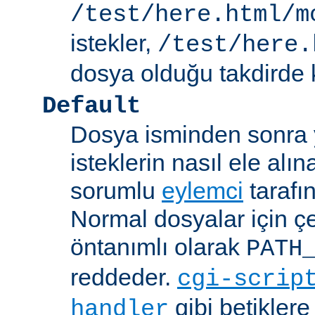
/test/here.html/m
istekler,
/test/here.
dosya olduğu takdirde k
Default
Dosya isminden sonra yo
isteklerin nasıl ele alı
sorumlu
eylemci
tarafı
Normal dosyalar için ç
öntanımlı olarak
PATH
reddeder.
cgi-scrip
gibi betikler
handler