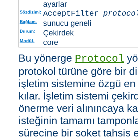
ayarlar
AcceptFilter
protoco
Sözdizimi:
sunucu geneli
Bağlam:
Çekirdek
Durum:
core
Modül:
Bu yönerge
yö
Protocol
protokol türüne göre bir d
işletim sistemine özgü en 
kılar. İşletim sistemi çekir
önerme veri alınıncaya 
isteğinin tamamı tampon
sürecine bir soket tahsis 