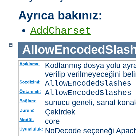
Ayrıca bakınız:
AddCharset
AllowEncodedSlas
Kodlanmış dosya yolu ayrac
Açıklama:
verilip verilmeyeceğini belir
AllowEncodedSlashes 
Sözdizimi:
AllowEncodedSlashes 
Öntanımlı:
sunucu geneli, sanal kona
Bağlam:
Çekirdek
Durum:
core
Modül:
NoDecode seçeneği Apache
Uyumluluk: