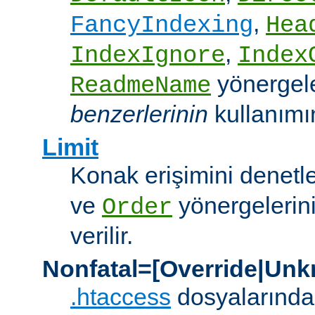
,
FancyIndexing
Hea
,
IndexIgnore
Index
yönergel
ReadmeName
benzerlerinin
kullanımına
Limit
Konak erişimini denet
ve
yönergelerini
Order
verilir.
Nonfatal=[Override|Unk
.htaccess
dosyalarında