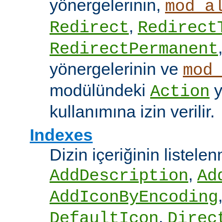
yönergelerinin,
mod_a
,
Redirect
Redirect
RedirectPermanent
yönergelerinin ve
mod
modülündeki
y
Action
kullanımına izin verilir.
Indexes
Dizin içeriğinin listel
,
AddDescription
Ad
AddIconByEncoding
,
DefaultIcon
Direc