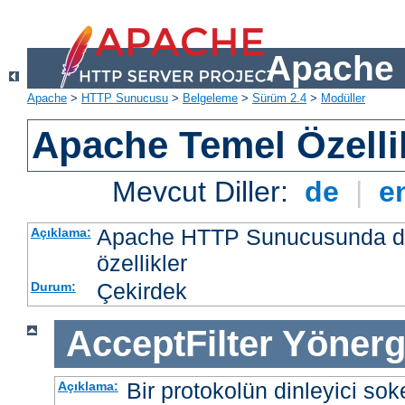
Apache 
Apache
>
HTTP Sunucusu
>
Belgeleme
>
Sürüm 2.4
>
Modüller
Apache Temel Özellik
Mevcut Diller:
de
|
e
Apache HTTP Sunucusunda da
Açıklama:
özellikler
Çekirdek
Durum:
AcceptFilter
Yönerg
Bir protokolün dinleyici soke
Açıklama: