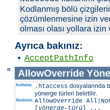
Kodlanmış bölü çizgileri
çözümlenmesine izin ve
olması olası yollara izin
Ayrıca bakınız:
AcceptPathInfo
AllowOverride
Yöne
dosyalarında b
Açıklama:
.htaccess
yönerge türleri belirtilir.
AllowOverride All|No
Sözdizimi:
[
yönerge-türü
] ...