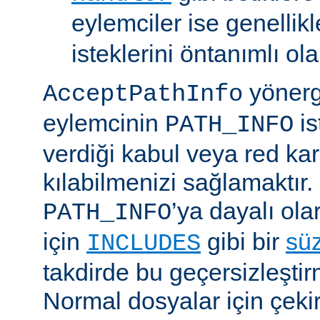
eylemciler ise genellik
isteklerini öntanımlı ol
yönerge
AcceptPathInfo
eylemcinin
is
PATH_INFO
verdiği kabul veya red kar
kılabilmenizi sağlamaktır.
’ya dayalı ola
PATH_INFO
için
gibi bir
sü
INCLUDES
takdirde bu geçersizleştir
Normal dosyalar için çek