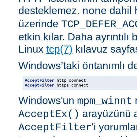
desteklemez.
dahil 
none
üzerinde
TCP_DEFER_AC
etkin kılar. Daha ayrıntılı 
Linux
tcp(7)
kılavuz sayfa
Windows’taki öntanımlı de
AcceptFilter
AcceptFilter
 https connect
Windows'un
mpm_winnt
arayüzünü a
AcceptEx()
'i yorumla
AcceptFilter