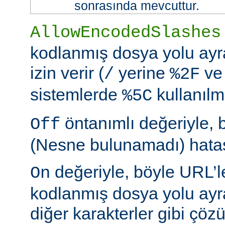
sonrasında mevcuttur.
AllowEncodedSlashes
kodlanmış dosya yolu ayr
izin verir (
yerine
ve
/
%2F
sistemlerde
kullanılm
%5C
öntanımlı değeriyle, 
Off
(Nesne bulunamadı) hatası
değeriyle, böyle URL’le
On
kodlanmış dosya yolu ayr
diğer karakterler gibi çöz