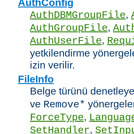
AuthConfig
,
AuthDBMGroupFile
,
AuthGroupFile
Aut
,
AuthUserFile
Requ
yetkilendirme yönergele
izin verilir.
FileInfo
Belge türünü denetley
ve
yönergele
Remove*
,
ForceType
Languag
,
SetHandler
SetInp