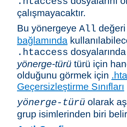
dosyalarını 
.htaccess
çalışmayacaktır.
Bu yönergeye
değeri 
All
bağlamında
kullanılabile
dosyalarında i
.htaccess
yönerge-türü
türü için han
olduğunu görmek için
.ht
Geçersizleştirme Sınıfları
olarak aş
yönerge-türü
grup isimlerinden biri belirt