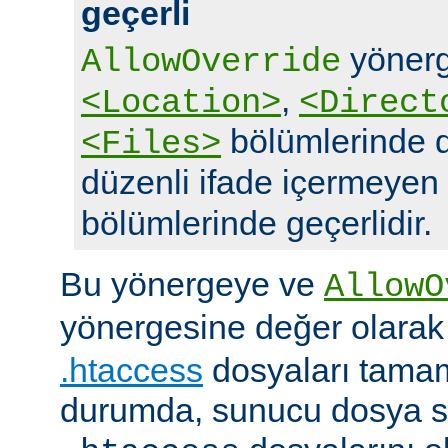
geçerli
yönerg
AllowOverride
,
<Location>
<Direct
bölümlerinde d
<Files>
düzenli ifade içermeyen
bölümlerinde geçerlidir.
Bu yönergeye ve
AllowO
yönergesine değer olara
.htaccess
dosyaları tamam
durumda, sunucu dosya si