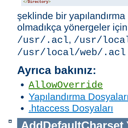
</
Directory
>
şeklinde bir yapılandırma i
olmadıkça yönergeler içi
,
/usr/.acl
/usr/loca
/usr/local/web/.acl
Ayrıca bakınız:
AllowOverride
Yapılandırma Dosyalar
.htaccess Dosyaları
AddDefaultCharset