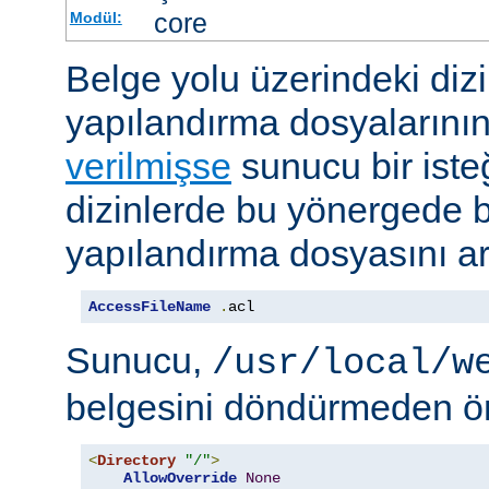
core
Modül:
Belge yolu üzerindeki dizi
yapılandırma dosyalarını
verilmişse
sunucu bir iste
dizinlerde bu yönergede be
yapılandırma dosyasını ar
AccessFileName
.
acl
Sunucu,
/usr/local/w
belgesini döndürmeden ö
<
Directory
"/"
>
AllowOverride
None