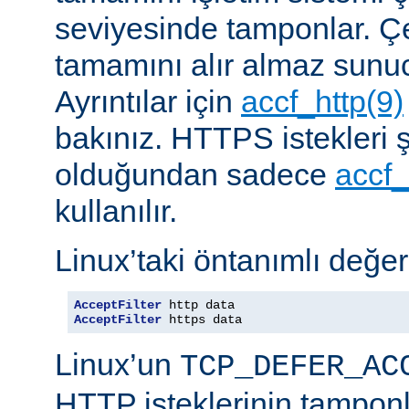
seviyesinde tamponlar. Çe
tamamını alır almaz sunu
Ayrıntılar için
accf_http(9)
bakınız. HTTPS istekleri ş
olduğundan sadece
accf_
kullanılır.
Linux’taki öntanımlı değer
AcceptFilter
AcceptFilter
 https data
Linux’un
TCP_DEFER_AC
HTTP isteklerinin tampon