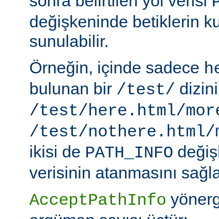
sonra belirtilen yol verisi
değişkeninde betiklerin k
sunulabilir.
Örneğin, içinde sadece
h
bulunan bir
dizin
/test/
/test/here.html/mor
/test/nothere.html/
ikisi de
değiş
PATH_INFO
verisinin atanmasını sağla
yönerg
AcceptPathInfo