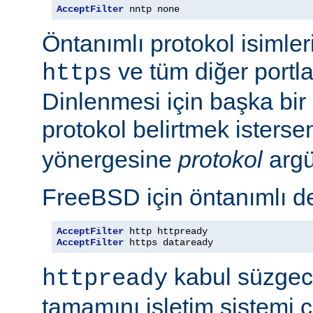
AcceptFilter
 nntp none
Öntanımlı protokol isimleri
ve tüm diğer portla
https
Dinlenmesi için başka bir po
protokol belirtmek isterse
yönergesine
protokol
argü
FreeBSD için öntanımlı de
AcceptFilter
AcceptFilter
 https dataready
kabul süzgeci
httpready
tamamını işletim sistemi ç