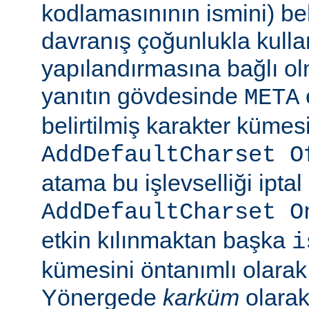
kodlamasınının ismini) beli
davranış çoğunlukla kulla
yapılandırmasına bağlı olm
yanıtın gövdesinde
META
belirtilmiş karakter kümesi
AddDefaultCharset O
atama bu işlevselliği iptal
AddDefaultCharset O
etkin kılınmaktan başka
i
kümesini öntanımlı olarak 
Yönergede
karküm
olarak 