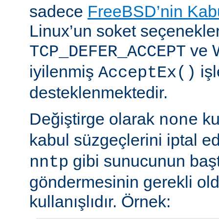
sadece
FreeBSD’nin Kabu
Linux’un soket seçenekle
ve 
TCP_DEFER_ACCEPT
iyilenmiş
işl
AcceptEx()
desteklenmektedir.
Değiştirge olarak
ku
none
kabul süzgeçlerini iptal e
gibi sunucunun başta
nntp
göndermesinin gerekli old
kullanışlıdır. Örnek: