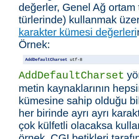
değerler, Genel Ağ ortam 
türlerinde) kullanmak üze
karakter kümesi değerleri
Örnek:
AddDefaultCharset
 utf-8
yö
AddDefaultCharset
metin kaynaklarının hepsi
kümesine sahip olduğu bil
her birinde ayrı ayrı kara
çok külfetli olacaksa kulla
örnek, CGI betikleri tarafı