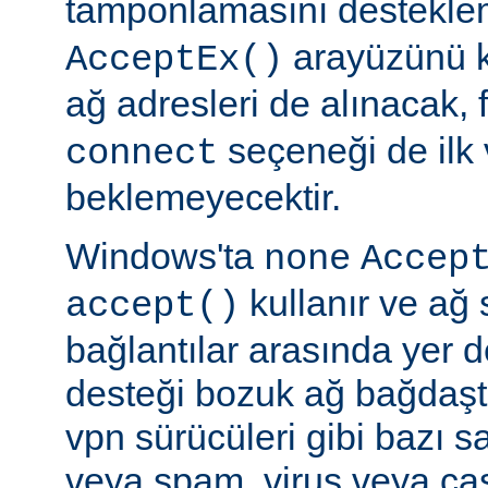
tamponlamasını destekl
arayüzünü k
AcceptEx()
ağ adresleri de alınacak, 
seçeneği de ilk 
connect
beklemeyecektir.
Windows'ta
none
Accep
kullanır ve ağ 
accept()
bağlantılar arasında yer 
desteği bozuk ağ bağdaştı
vpn sürücüleri gibi bazı s
veya spam, virus veya ca