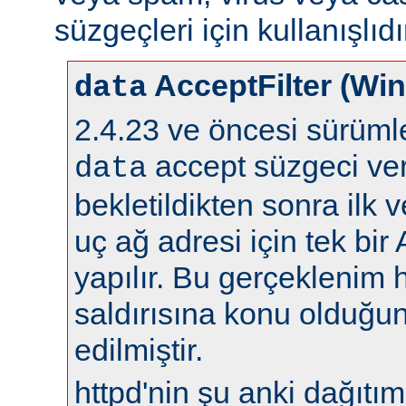
süzgeçleri için kullanışlıdı
AcceptFilter (Wi
data
2.4.23 ve öncesi sürüm
accept süzgeci ver
data
bekletildikten sonra ilk 
uç ağ adresi için tek bir
yapılır. Bu gerçeklenim 
saldırısına konu olduğun
edilmiştir.
httpd'nin şu anki dağıtıml