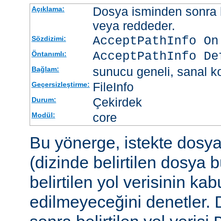
Dosya isminden sonra be
Açıklama:
veya reddeder.
AcceptPathInfo On
Sözdizimi:
AcceptPathInfo De
Öntanımlı:
sunucu geneli, sanal ko
Bağlam:
FileInfo
Geçersizleştirme:
Çekirdek
Durum:
core
Modül:
Bu yönerge, istekte dosy
(dizinde belirtilen dosya 
belirtilen yol verisinin kab
edilmeyeceğini denetler.