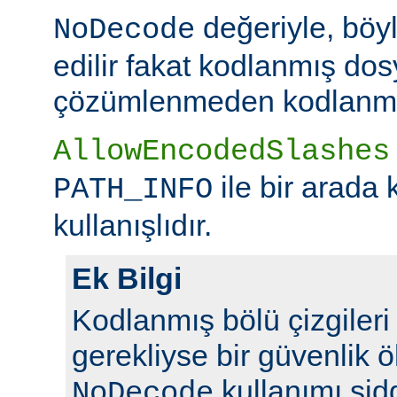
değeriyle, böy
NoDecode
edilir fakat kodlanmış dos
çözümlenmeden kodlanmış 
AllowEncodedSlashes
ile bir arada 
PATH_INFO
kullanışlıdır.
Ek Bilgi
Kodlanmış bölü çizgileri y
gerekliyse bir güvenlik ö
kullanımı şidd
NoDecode