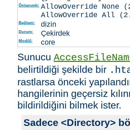
AllowOverride None (
Öntanımlı:
AllowOverride All (2
dizin
Bağlam:
Çekirdek
Durum:
core
Modül:
Sunucu
AccessFileNam
belirtildiği şekilde bir
.ht
rastlarsa önceki yapıland
hangilerinin geçersiz kıl
bildirildiğini bilmek ister.
Sadece <Directory> bö