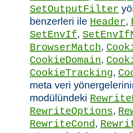
yön
SetOutputFilter
benzerleri ile
,
Header
,
SetEnvIf
SetEnvIf
,
BrowserMatch
Cook
,
CookieDomain
Cook
,
CookieTracking
Co
meta veri yönergelerin
modülündeki
Rewrite
,
RewriteOptions
Re
,
RewriteCond
Rewri